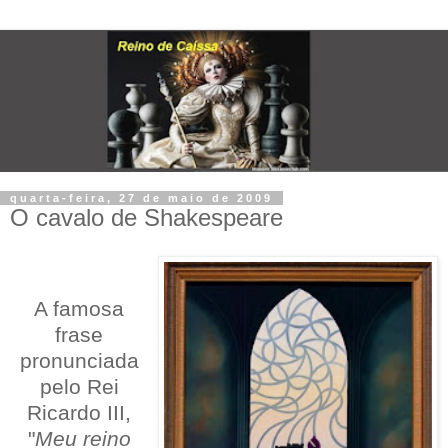
quarta-feira, 27 de maio de 2009
O cavalo de Shakespeare
A famosa
frase
pronunciada
pelo Rei
Ricardo III,
"
Meu reino