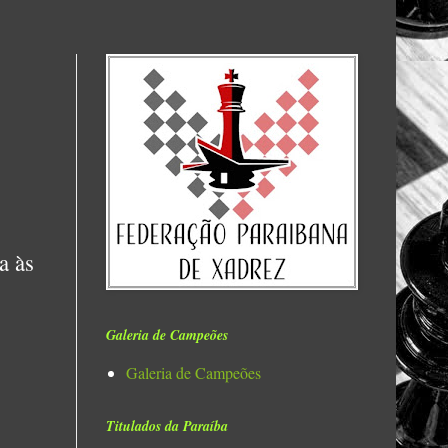
a às
Galeria de Campeões
Galeria de Campeões
Titulados da Paraíba