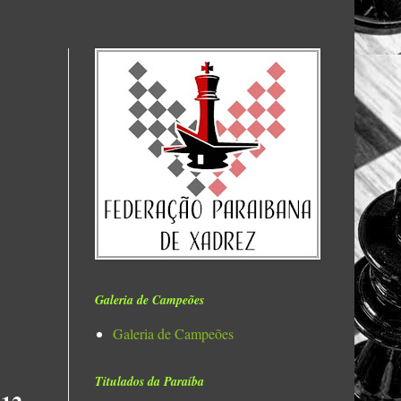
Galeria de Campeões
Galeria de Campeões
Titulados da Paraíba